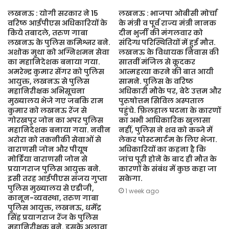
लखनऊ : योगी सरकार ने 15
लखनऊ : भाजपा ओबीसी मोर्चा
वरिष्ठ आईपीएस अधिकारियों के
के मंत्री व पूर्व राज्य मंत्री नानक
किये तबादले, तरुण गाबा
दीन भुर्जी की मंगलवार को
लखनऊ के पुलिस कमिश्नर बने.
संदिग्ध परिस्थितियों में हुई मौत.
अशोक मुथा को अग्निशमन सेवा
लखनऊ के विधायक निवास की
का महानिदेशक बनाया गया.
सातवीं मंजिल से कूदकर
अमरेन्द्र कुमार सेंगर को पुलिस
आत्महत्या करने की बात आयी
आयुक्त, लखनऊ से पुलिस
सामने. पुलिस के वरिष्ठ
महानिरीक्षक अभिसूचना
अधिकारी मौके पर, बेटे उत्तम और
मुख्यालय भेजे गए जबकि राम
पुरुषोत्तम सिविल अस्पताल
कुमार को लखनऊ रेंज से
पहुंचे. फ़िलहाल घटना के कारणों
गोरखपुर जोन का अपर पुलिस
का अभी आधिकारिक खुलासा
महानिदेशक बनाया गया. नवीन
नहीं, पुलिस ने शव को कब्जे में
अरोरा को तकनीकी सेवाओं से
लेकर पोस्टमार्टम के लिए भेजा.
वाराणसी जोन और पीयूष
अधिकारियों का कहना है कि
मोर्डिया वाराणसी जोन से
जांच पूरी होने के बाद ही मौत के
प्रयागराज पुलिस आयुक्त बने.
कारणों के संबंध में कुछ कहा जा
इसी तरह आईपीएस संजय गुप्ता
सकेगा.
पुलिस मुख्यालय से एडीजी,
1 week ago
कानून-व्यवस्था, तरुण गाबा
पुलिस आयुक्त, लखनऊ, धर्मेंद्र
सिंह प्रयागराज रेंज के पुलिस
महानिरीक्षक बने. इसके अलावा