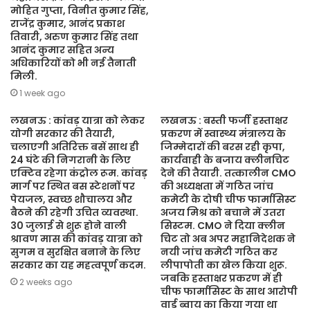
मोहित गुप्ता, विनीत कुमार सिंह,
राजेंद्र कुमार, आनंद प्रकाश
तिवारी, अरुण कुमार सिंह तथा
आनंद कुमार सहित अन्य
अधिकारियों को भी नई तैनाती
मिली.
1 week ago
लखनऊ : कांवड़ यात्रा को लेकर
लखनऊ : बस्ती फर्जी हस्ताक्षर
योगी सरकार की तैयारी,
प्रकरण में स्वास्थ्य मंत्रालय के
चलाएगी अतिरिक्त बसें साथ ही
जिम्मेदारों की बरस रही कृपा,
24 घंटे की निगरानी के लिए
कार्यवाही के बजाय क्लीनचिट
एक्टिव रहेगा कंट्रोल रूम. कांवड़
देने की तैयारी. तत्कालीन CMO
मार्ग पर स्थित बस स्टेशनों पर
की अध्यक्षता में गठित जांच
पेयजल, स्वच्छ शौचालय और
कमेटी के दोषी चीफ फार्मासिस्ट
बैठने की रहेगी उचित व्यवस्था.
अजय मिश्र को बचाने में उतरा
30 जुलाई से शुरू होने वाली
सिस्टम. CMO ने दिया क्लीन
श्रावण मास की कांवड़ यात्रा को
चिट तो अब अपर महानिदेशक ने
सुगम व सुरक्षित बनाने के लिए
नयी जांच कमेटी गठित कर
सरकार का यह महत्वपूर्ण कदम.
लीपापोती का खेल किया शुरू.
जबकि हस्ताक्षर प्रकरण में ही
2 weeks ago
चीफ फार्मासिस्ट के साथ आरोपी
वार्ड ब्वाय का किया गया था