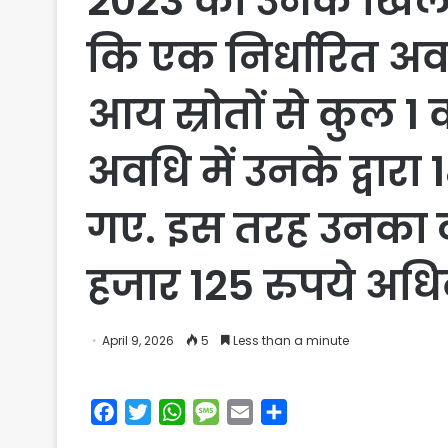
2023 को उनके खिलाफ
कि एक निर्धारित अव
आय स्रोतों से कुल 1
अवधि में उनके द्वार
गए. इस तरह उनका व
हजार 125 रुपये अधि
April 9, 2026
5
Less than a minute
F
T
W
M
E
S
a
w
h
e
m
h