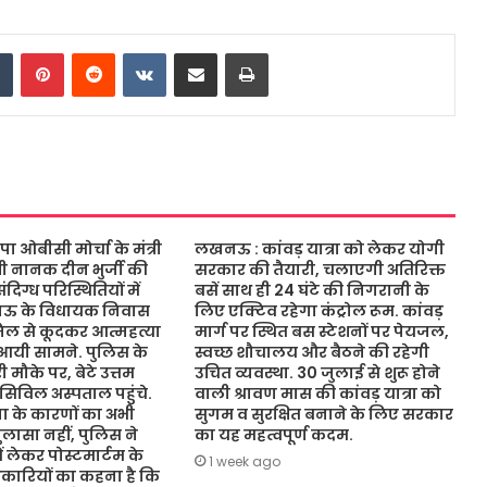
dIn
Tumblr
Pinterest
Reddit
VKontakte
Share via Email
Print
ओबीसी मोर्चा के मंत्री
लखनऊ : कांवड़ यात्रा को लेकर योगी
ंत्री नानक दीन भुर्जी की
सरकार की तैयारी, चलाएगी अतिरिक्त
िग्ध परिस्थितियों में
बसें साथ ही 24 घंटे की निगरानी के
नऊ के विधायक निवास
लिए एक्टिव रहेगा कंट्रोल रूम. कांवड़
जिल से कूदकर आत्महत्या
मार्ग पर स्थित बस स्टेशनों पर पेयजल,
आयी सामने. पुलिस के
स्वच्छ शौचालय और बैठने की रहेगी
 मौके पर, बेटे उत्तम
उचित व्यवस्था. 30 जुलाई से शुरू होने
 सिविल अस्पताल पहुंचे.
वाली श्रावण मास की कांवड़ यात्रा को
 के कारणों का अभी
सुगम व सुरक्षित बनाने के लिए सरकार
ासा नहीं, पुलिस ने
का यह महत्वपूर्ण कदम.
ं लेकर पोस्टमार्टम के
1 week ago
कारियों का कहना है कि