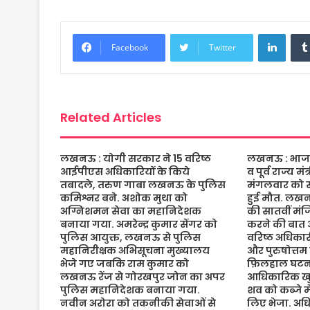
c
i
a
s
a
a
e
t
t
s
i
r
Linke
b
t
s
a
l
e
Facebook
Twitter
o
e
A
g
o
r
p
e
k
p
Related Articles
लखनऊ : योगी सरकार ने 15 वरिष्ठ
लखनऊ : भाजपा 
आईपीएस अधिकारियों के किये
व पूर्व राज्य म
तबादले, तरुण गाबा लखनऊ के पुलिस
मंगलवार को संद
कमिश्नर बने. अशोक मुथा को
हुई मौत. लख
अग्निशमन सेवा का महानिदेशक
की सातवीं मं
बनाया गया. अमरेन्द्र कुमार सेंगर को
करने की बात 
पुलिस आयुक्त, लखनऊ से पुलिस
वरिष्ठ अधिकारी
महानिरीक्षक अभिसूचना मुख्यालय
और पुरुषोत्तम
भेजे गए जबकि राम कुमार को
फ़िलहाल घटना
लखनऊ रेंज से गोरखपुर जोन का अपर
आधिकारिक खुल
पुलिस महानिदेशक बनाया गया.
शव को कब्जे मे
नवीन अरोरा को तकनीकी सेवाओं से
लिए भेजा. अधि