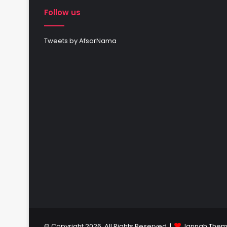
Follow us
Tweets by AfsarNama
© Copyright 2026, All Rights Reserved |
Jannah Them