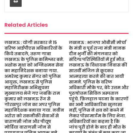
o
r
p
e
k
p
Related Articles
लखनऊ : योगी सरकार ने 15
लखनऊ : भाजपा ओबीसी मोर्चा
वरिष्ठ आईपीएस अधिकारियों के
के मंत्री व पूर्व राज्य मंत्री नानक
किये तबादले, तरुण गाबा
दीन भुर्जी की मंगलवार को
लखनऊ के पुलिस कमिश्नर बने.
संदिग्ध परिस्थितियों में हुई मौत.
अशोक मुथा को अग्निशमन सेवा
लखनऊ के विधायक निवास की
का महानिदेशक बनाया गया.
सातवीं मंजिल से कूदकर
अमरेन्द्र कुमार सेंगर को पुलिस
आत्महत्या करने की बात आयी
आयुक्त, लखनऊ से पुलिस
सामने. पुलिस के वरिष्ठ
महानिरीक्षक अभिसूचना
अधिकारी मौके पर, बेटे उत्तम और
मुख्यालय भेजे गए जबकि राम
पुरुषोत्तम सिविल अस्पताल
कुमार को लखनऊ रेंज से
पहुंचे. फ़िलहाल घटना के कारणों
गोरखपुर जोन का अपर पुलिस
का अभी आधिकारिक खुलासा
महानिदेशक बनाया गया. नवीन
नहीं, पुलिस ने शव को कब्जे में
अरोरा को तकनीकी सेवाओं से
लेकर पोस्टमार्टम के लिए भेजा.
वाराणसी जोन और पीयूष
अधिकारियों का कहना है कि
मोर्डिया वाराणसी जोन से
जांच पूरी होने के बाद ही मौत के
प्रयागराज पुलिस आयुक्त बने.
कारणों के संबंध में कुछ कहा जा