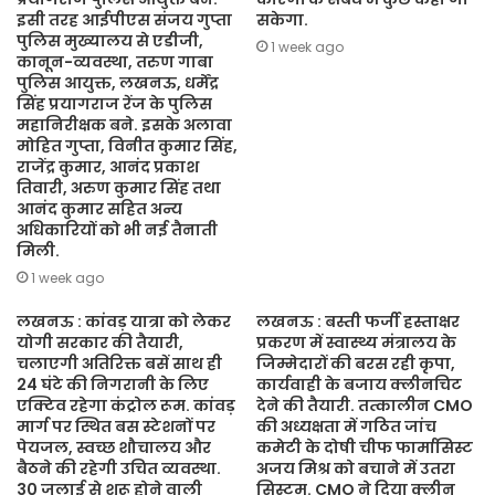
इसी तरह आईपीएस संजय गुप्ता
सकेगा.
पुलिस मुख्यालय से एडीजी,
1 week ago
कानून-व्यवस्था, तरुण गाबा
पुलिस आयुक्त, लखनऊ, धर्मेंद्र
सिंह प्रयागराज रेंज के पुलिस
महानिरीक्षक बने. इसके अलावा
मोहित गुप्ता, विनीत कुमार सिंह,
राजेंद्र कुमार, आनंद प्रकाश
तिवारी, अरुण कुमार सिंह तथा
आनंद कुमार सहित अन्य
अधिकारियों को भी नई तैनाती
मिली.
1 week ago
लखनऊ : कांवड़ यात्रा को लेकर
लखनऊ : बस्ती फर्जी हस्ताक्षर
योगी सरकार की तैयारी,
प्रकरण में स्वास्थ्य मंत्रालय के
चलाएगी अतिरिक्त बसें साथ ही
जिम्मेदारों की बरस रही कृपा,
24 घंटे की निगरानी के लिए
कार्यवाही के बजाय क्लीनचिट
एक्टिव रहेगा कंट्रोल रूम. कांवड़
देने की तैयारी. तत्कालीन CMO
मार्ग पर स्थित बस स्टेशनों पर
की अध्यक्षता में गठित जांच
पेयजल, स्वच्छ शौचालय और
कमेटी के दोषी चीफ फार्मासिस्ट
बैठने की रहेगी उचित व्यवस्था.
अजय मिश्र को बचाने में उतरा
30 जुलाई से शुरू होने वाली
सिस्टम. CMO ने दिया क्लीन