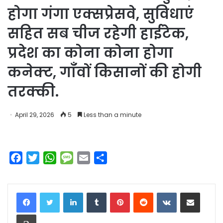
होगा गंगा एक्सप्रेसवे, सुविधाएं
सहित सब चीज रहेगी हाईटेक,
प्रदेश का कोना कोना होगा
कनेक्ट, गाँवों किसानों की होगी
तरक्की.
April 29, 2026
5
Less than a minute
F
T
W
M
E
S
a
w
h
e
m
h
c
i
a
s
a
a
LinkedIn
Tumblr
Pinterest
Reddit
VKontakte
Share via Email
e
t
t
s
i
r
b
t
s
a
l
e
Print
o
e
A
g