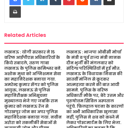
b
t
s
a
l
e
Print
o
e
A
g
o
r
p
e
k
p
Related Articles
लखनऊ : योगी सरकार ने 15
लखनऊ : भाजपा ओबीसी मोर्चा
वरिष्ठ आईपीएस अधिकारियों के
के मंत्री व पूर्व राज्य मंत्री नानक
किये तबादले, तरुण गाबा
दीन भुर्जी की मंगलवार को
लखनऊ के पुलिस कमिश्नर बने.
संदिग्ध परिस्थितियों में हुई मौत.
अशोक मुथा को अग्निशमन सेवा
लखनऊ के विधायक निवास की
का महानिदेशक बनाया गया.
सातवीं मंजिल से कूदकर
अमरेन्द्र कुमार सेंगर को पुलिस
आत्महत्या करने की बात आयी
आयुक्त, लखनऊ से पुलिस
सामने. पुलिस के वरिष्ठ
महानिरीक्षक अभिसूचना
अधिकारी मौके पर, बेटे उत्तम और
मुख्यालय भेजे गए जबकि राम
पुरुषोत्तम सिविल अस्पताल
कुमार को लखनऊ रेंज से
पहुंचे. फ़िलहाल घटना के कारणों
गोरखपुर जोन का अपर पुलिस
का अभी आधिकारिक खुलासा
महानिदेशक बनाया गया. नवीन
नहीं, पुलिस ने शव को कब्जे में
अरोरा को तकनीकी सेवाओं से
लेकर पोस्टमार्टम के लिए भेजा.