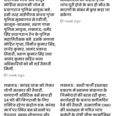
वाराणसी जोन और पीयूष
अधिकारियों का कहना है कि
मोर्डिया वाराणसी जोन से
जांच पूरी होने के बाद ही मौत के
प्रयागराज पुलिस आयुक्त बने.
कारणों के संबंध में कुछ कहा जा
इसी तरह आईपीएस संजय गुप्ता
सकेगा.
पुलिस मुख्यालय से एडीजी,
1 week ago
कानून-व्यवस्था, तरुण गाबा
पुलिस आयुक्त, लखनऊ, धर्मेंद्र
सिंह प्रयागराज रेंज के पुलिस
महानिरीक्षक बने. इसके अलावा
मोहित गुप्ता, विनीत कुमार सिंह,
राजेंद्र कुमार, आनंद प्रकाश
तिवारी, अरुण कुमार सिंह तथा
आनंद कुमार सहित अन्य
अधिकारियों को भी नई तैनाती
मिली.
1 week ago
लखनऊ : कांवड़ यात्रा को लेकर
लखनऊ : बस्ती फर्जी हस्ताक्षर
योगी सरकार की तैयारी,
प्रकरण में स्वास्थ्य मंत्रालय के
चलाएगी अतिरिक्त बसें साथ ही
जिम्मेदारों की बरस रही कृपा,
24 घंटे की निगरानी के लिए
कार्यवाही के बजाय क्लीनचिट
एक्टिव रहेगा कंट्रोल रूम. कांवड़
देने की तैयारी. तत्कालीन CMO
मार्ग पर स्थित बस स्टेशनों पर
की अध्यक्षता में गठित जांच
पेयजल, स्वच्छ शौचालय और
कमेटी के दोषी चीफ फार्मासिस्ट