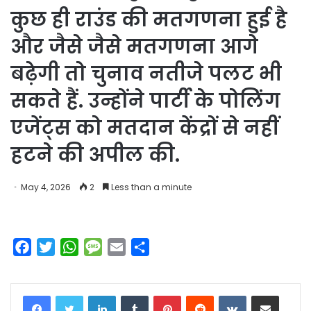
कुछ ही राउंड की मतगणना हुई है
और जैसे जैसे मतगणना आगे
बढ़ेगी तो चुनाव नतीजे पलट भी
सकते हैं. उन्होंने पार्टी के पोलिंग
एजेंट्स को मतदान केंद्रों से नहीं
हटने की अपील की.
May 4, 2026
2
Less than a minute
F
T
W
M
E
S
a
w
h
e
m
h
c
i
a
s
a
a
LinkedIn
Tumblr
Pinterest
Reddit
VKontakte
Share via Email
e
t
t
s
i
r