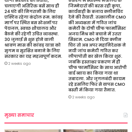
योगी सरकार की तैयारी,
प्रकरण में स्वास्थ्य मंत्रालय के
चलाएगी अतिरिक्त बसें साथ ही
जिम्मेदारों की बरस रही कृपा,
24 घंटे की निगरानी के लिए
कार्यवाही के बजाय क्लीनचिट
एक्टिव रहेगा कंट्रोल रूम. कांवड़
देने की तैयारी. तत्कालीन CMO
मार्ग पर स्थित बस स्टेशनों पर
की अध्यक्षता में गठित जांच
पेयजल, स्वच्छ शौचालय और
कमेटी के दोषी चीफ फार्मासिस्ट
बैठने की रहेगी उचित व्यवस्था.
अजय मिश्र को बचाने में उतरा
30 जुलाई से शुरू होने वाली
सिस्टम. CMO ने दिया क्लीन
श्रावण मास की कांवड़ यात्रा को
चिट तो अब अपर महानिदेशक ने
सुगम व सुरक्षित बनाने के लिए
नयी जांच कमेटी गठित कर
सरकार का यह महत्वपूर्ण कदम.
लीपापोती का खेल किया शुरू.
जबकि हस्ताक्षर प्रकरण में ही
2 weeks ago
चीफ फार्मासिस्ट के साथ आरोपी
वार्ड ब्वाय का किया गया था
तबादला. और जुगलबंदी कायम
रहे इसलिए फिर से वापस CMO
बस्ती में किया गया तैनात.
2 weeks ago
मुख्या समाचार