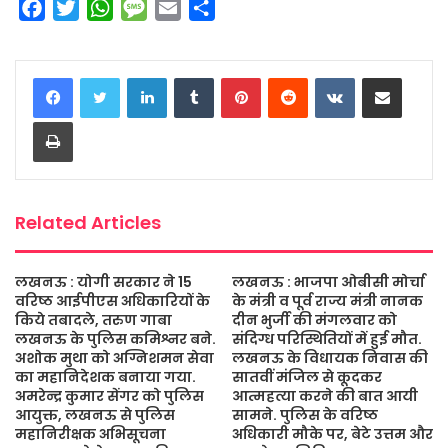
F
T
W
M
E
S
a
w
h
e
m
h
c
i
a
s
a
a
LinkedIn
Tumblr
Pinterest
Reddit
VKontakte
Share via Email
e
t
t
s
i
r
b
t
s
a
l
e
Print
o
e
A
g
o
r
p
e
k
p
Related Articles
लखनऊ : योगी सरकार ने 15
लखनऊ : भाजपा ओबीसी मोर्चा
वरिष्ठ आईपीएस अधिकारियों के
के मंत्री व पूर्व राज्य मंत्री नानक
किये तबादले, तरुण गाबा
दीन भुर्जी की मंगलवार को
लखनऊ के पुलिस कमिश्नर बने.
संदिग्ध परिस्थितियों में हुई मौत.
अशोक मुथा को अग्निशमन सेवा
लखनऊ के विधायक निवास की
का महानिदेशक बनाया गया.
सातवीं मंजिल से कूदकर
अमरेन्द्र कुमार सेंगर को पुलिस
आत्महत्या करने की बात आयी
आयुक्त, लखनऊ से पुलिस
सामने. पुलिस के वरिष्ठ
महानिरीक्षक अभिसूचना
अधिकारी मौके पर, बेटे उत्तम और