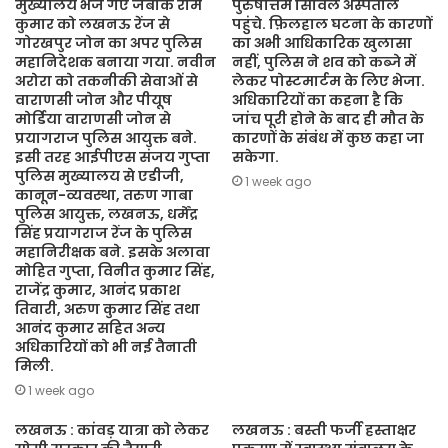
मुख्यालय भेजे गए जबकि राम
पुरुषोत्तम सिविल अस्पताल
कुमार को लखनऊ रेंज से
पहुंचे. फ़िलहाल घटना के कारणों
गोरखपुर जोन का अपर पुलिस
का अभी आधिकारिक खुलासा
महानिदेशक बनाया गया. नवीन
नहीं, पुलिस ने शव को कब्जे में
अरोरा को तकनीकी सेवाओं से
लेकर पोस्टमार्टम के लिए भेजा.
वाराणसी जोन और पीयूष
अधिकारियों का कहना है कि
मोर्डिया वाराणसी जोन से
जांच पूरी होने के बाद ही मौत के
प्रयागराज पुलिस आयुक्त बने.
कारणों के संबंध में कुछ कहा जा
इसी तरह आईपीएस संजय गुप्ता
सकेगा.
पुलिस मुख्यालय से एडीजी,
1 week ago
कानून-व्यवस्था, तरुण गाबा
पुलिस आयुक्त, लखनऊ, धर्मेंद्र
सिंह प्रयागराज रेंज के पुलिस
महानिरीक्षक बने. इसके अलावा
मोहित गुप्ता, विनीत कुमार सिंह,
राजेंद्र कुमार, आनंद प्रकाश
तिवारी, अरुण कुमार सिंह तथा
आनंद कुमार सहित अन्य
अधिकारियों को भी नई तैनाती
मिली.
1 week ago
लखनऊ : कांवड़ यात्रा को लेकर
लखनऊ : बस्ती फर्जी हस्ताक्षर