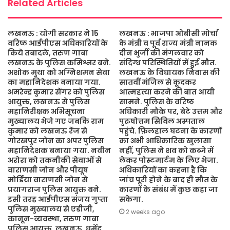
Related Articles
लखनऊ : योगी सरकार ने 15
लखनऊ : भाजपा ओबीसी मोर्चा
वरिष्ठ आईपीएस अधिकारियों के
के मंत्री व पूर्व राज्य मंत्री नानक
किये तबादले, तरुण गाबा
दीन भुर्जी की मंगलवार को
लखनऊ के पुलिस कमिश्नर बने.
संदिग्ध परिस्थितियों में हुई मौत.
अशोक मुथा को अग्निशमन सेवा
लखनऊ के विधायक निवास की
का महानिदेशक बनाया गया.
सातवीं मंजिल से कूदकर
अमरेन्द्र कुमार सेंगर को पुलिस
आत्महत्या करने की बात आयी
आयुक्त, लखनऊ से पुलिस
सामने. पुलिस के वरिष्ठ
महानिरीक्षक अभिसूचना
अधिकारी मौके पर, बेटे उत्तम और
मुख्यालय भेजे गए जबकि राम
पुरुषोत्तम सिविल अस्पताल
कुमार को लखनऊ रेंज से
पहुंचे. फ़िलहाल घटना के कारणों
गोरखपुर जोन का अपर पुलिस
का अभी आधिकारिक खुलासा
महानिदेशक बनाया गया. नवीन
नहीं, पुलिस ने शव को कब्जे में
अरोरा को तकनीकी सेवाओं से
लेकर पोस्टमार्टम के लिए भेजा.
वाराणसी जोन और पीयूष
अधिकारियों का कहना है कि
मोर्डिया वाराणसी जोन से
जांच पूरी होने के बाद ही मौत के
प्रयागराज पुलिस आयुक्त बने.
कारणों के संबंध में कुछ कहा जा
इसी तरह आईपीएस संजय गुप्ता
सकेगा.
पुलिस मुख्यालय से एडीजी,
2 weeks ago
कानून-व्यवस्था, तरुण गाबा
पुलिस आयुक्त, लखनऊ, धर्मेंद्र