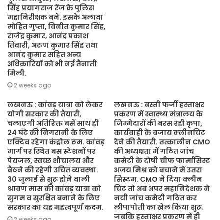
सिंह प्रयागराज रेंज के पुलिस
महानिरीक्षक बने. इसके अलावा
मोहित गुप्ता, विनीत कुमार सिंह,
राजेंद्र कुमार, आनंद प्रकाश
तिवारी, अरुण कुमार सिंह तथा
आनंद कुमार सहित अन्य
अधिकारियों को भी नई तैनाती
मिली.
2 weeks ago
लखनऊ : कांवड़ यात्रा को लेकर
लखनऊ : बस्ती फर्जी हस्ताक्षर
योगी सरकार की तैयारी,
प्रकरण में स्वास्थ्य मंत्रालय के
चलाएगी अतिरिक्त बसें साथ ही
जिम्मेदारों की बरस रही कृपा,
24 घंटे की निगरानी के लिए
कार्यवाही के बजाय क्लीनचिट
एक्टिव रहेगा कंट्रोल रूम. कांवड़
देने की तैयारी. तत्कालीन CMO
मार्ग पर स्थित बस स्टेशनों पर
की अध्यक्षता में गठित जांच
पेयजल, स्वच्छ शौचालय और
कमेटी के दोषी चीफ फार्मासिस्ट
बैठने की रहेगी उचित व्यवस्था.
अजय मिश्र को बचाने में उतरा
30 जुलाई से शुरू होने वाली
सिस्टम. CMO ने दिया क्लीन
श्रावण मास की कांवड़ यात्रा को
चिट तो अब अपर महानिदेशक ने
सुगम व सुरक्षित बनाने के लिए
नयी जांच कमेटी गठित कर
सरकार का यह महत्वपूर्ण कदम.
लीपापोती का खेल किया शुरू.
जबकि हस्ताक्षर प्रकरण में ही
2 weeks ago