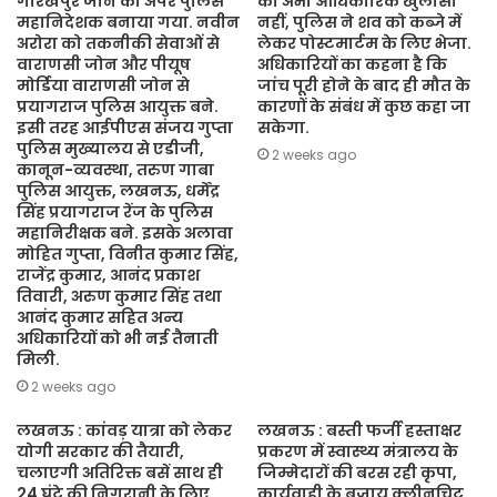
गोरखपुर जोन का अपर पुलिस
का अभी आधिकारिक खुलासा
महानिदेशक बनाया गया. नवीन
नहीं, पुलिस ने शव को कब्जे में
अरोरा को तकनीकी सेवाओं से
लेकर पोस्टमार्टम के लिए भेजा.
वाराणसी जोन और पीयूष
अधिकारियों का कहना है कि
मोर्डिया वाराणसी जोन से
जांच पूरी होने के बाद ही मौत के
प्रयागराज पुलिस आयुक्त बने.
कारणों के संबंध में कुछ कहा जा
इसी तरह आईपीएस संजय गुप्ता
सकेगा.
पुलिस मुख्यालय से एडीजी,
2 weeks ago
कानून-व्यवस्था, तरुण गाबा
पुलिस आयुक्त, लखनऊ, धर्मेंद्र
सिंह प्रयागराज रेंज के पुलिस
महानिरीक्षक बने. इसके अलावा
मोहित गुप्ता, विनीत कुमार सिंह,
राजेंद्र कुमार, आनंद प्रकाश
तिवारी, अरुण कुमार सिंह तथा
आनंद कुमार सहित अन्य
अधिकारियों को भी नई तैनाती
मिली.
2 weeks ago
लखनऊ : कांवड़ यात्रा को लेकर
लखनऊ : बस्ती फर्जी हस्ताक्षर
योगी सरकार की तैयारी,
प्रकरण में स्वास्थ्य मंत्रालय के
चलाएगी अतिरिक्त बसें साथ ही
जिम्मेदारों की बरस रही कृपा,
24 घंटे की निगरानी के लिए
कार्यवाही के बजाय क्लीनचिट