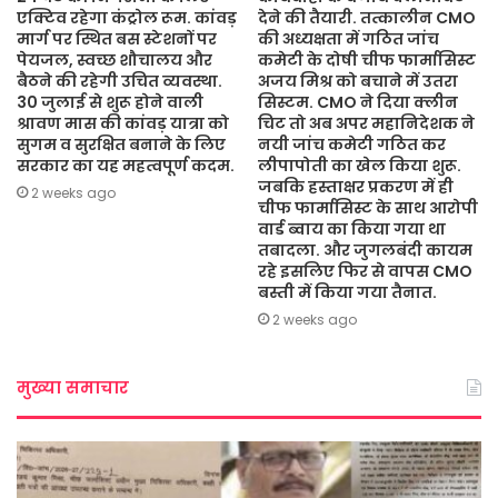
एक्टिव रहेगा कंट्रोल रूम. कांवड़
देने की तैयारी. तत्कालीन CMO
मार्ग पर स्थित बस स्टेशनों पर
की अध्यक्षता में गठित जांच
पेयजल, स्वच्छ शौचालय और
कमेटी के दोषी चीफ फार्मासिस्ट
बैठने की रहेगी उचित व्यवस्था.
अजय मिश्र को बचाने में उतरा
30 जुलाई से शुरू होने वाली
सिस्टम. CMO ने दिया क्लीन
श्रावण मास की कांवड़ यात्रा को
चिट तो अब अपर महानिदेशक ने
सुगम व सुरक्षित बनाने के लिए
नयी जांच कमेटी गठित कर
सरकार का यह महत्वपूर्ण कदम.
लीपापोती का खेल किया शुरू.
जबकि हस्ताक्षर प्रकरण में ही
2 weeks ago
चीफ फार्मासिस्ट के साथ आरोपी
वार्ड ब्वाय का किया गया था
तबादला. और जुगलबंदी कायम
रहे इसलिए फिर से वापस CMO
बस्ती में किया गया तैनात.
2 weeks ago
मुख्या समाचार