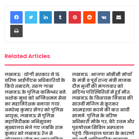
c
i
a
s
a
a
LinkedIn
Tumblr
Pinterest
Reddit
VKontakte
Share via Email
e
t
t
s
i
r
b
t
s
a
l
e
Print
o
e
A
g
o
r
p
e
k
p
Related Articles
लखनऊ : योगी सरकार ने 15
लखनऊ : भाजपा ओबीसी मोर्चा
वरिष्ठ आईपीएस अधिकारियों के
के मंत्री व पूर्व राज्य मंत्री नानक
किये तबादले, तरुण गाबा
दीन भुर्जी की मंगलवार को
लखनऊ के पुलिस कमिश्नर बने.
संदिग्ध परिस्थितियों में हुई मौत.
अशोक मुथा को अग्निशमन सेवा
लखनऊ के विधायक निवास की
का महानिदेशक बनाया गया.
सातवीं मंजिल से कूदकर
अमरेन्द्र कुमार सेंगर को पुलिस
आत्महत्या करने की बात आयी
आयुक्त, लखनऊ से पुलिस
सामने. पुलिस के वरिष्ठ
महानिरीक्षक अभिसूचना
अधिकारी मौके पर, बेटे उत्तम और
मुख्यालय भेजे गए जबकि राम
पुरुषोत्तम सिविल अस्पताल
कुमार को लखनऊ रेंज से
पहुंचे. फ़िलहाल घटना के कारणों