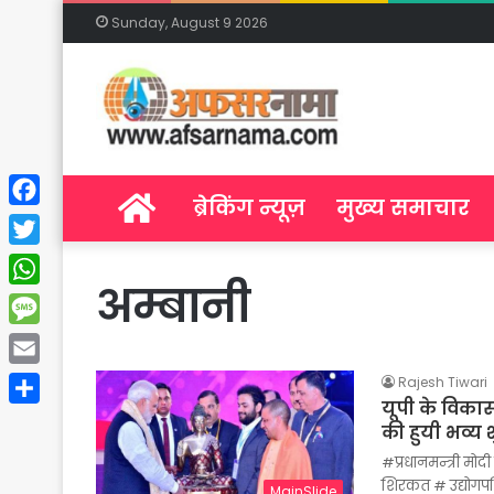
Sunday, August 9 2026
Home
ब्रेकिंग न्यूज़
मुख्य समाचार
Facebook
Twitter
अम्बानी
WhatsApp
Message
Email
Rajesh Tiwari
यूपी के विकास
Share
की हुयी भव्य
#प्रधानमन्त्री मोद
शिरकत # उद्योगपति
MainSlide