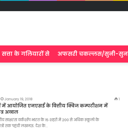
सत्ता के गलियारों से
अफसरी चकल्लस/सुनी-सुन
January 19, 2018
1
ों में आयोजित एनएसई के वित्तीय क्विज कम्पटीशन में
्र अव्वल
 साक्षरता वर्कशॉप भारत के 15 शहरों में 200 से अधिक स्‍कूलों के
रों तक पहुंची लखनऊ: देश के…