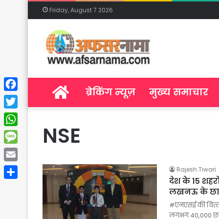
Friday, August 7 2026
Home
ब्रेकिंग न्यूज़
मुख्य समाचार
Facebook
Twitter
NSE
WhatsApp
Message
Email
Rajesh Tiwari
देश के 15 शहर
Share
लखनऊ के छात
#एनएसई की वित्‍तीय
लगभग 40,000 छात्