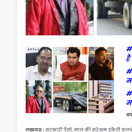
#
है
#य
म
#
म
अफ
लखनऊ :
सरकारी पैसों, माल की सरेआम डकैती डालने