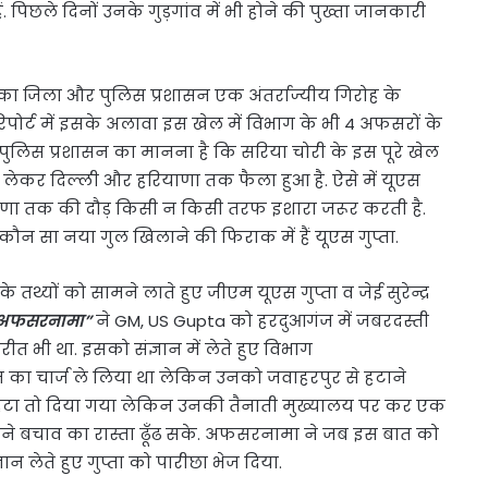
. पिछले दिनों उनके गुड़गांव में भी होने की पुख्ता जानकारी
का जिला और पुलिस प्रशासन एक अंतर्राज्यीय गिरोह के
िपोर्ट में इसके अलावा इस खेल में विभाग के भी 4 अफसरों के
ुलिस प्रशासन का मानना है कि सरिया चोरी के इस पूरे खेल
श से लेकर दिल्ली और हरियाणा तक फैला हुआ है. ऐसे में यूएस
रियाणा तक की दौड़ किसी न किसी तरफ इशारा जरूर करती है.
कौन सा नया गुल खिलाने की फिराक में हैं यूएस गुप्ता.
 तथ्यों को सामने लाते हुए जीएम यूएस गुप्ता व जेई सुरेन्द्र
अफसरनामा”
ने GM, US Gupta को हरदुआगंज में जबरदस्ती
ीत भी था. इसको संज्ञान में लेते हुए विभाग
ंज का चार्ज ले लिया था लेकिन उनको जवाहरपुर से हटाने
 से हटा तो दिया गया लेकिन उनकी तैनाती मुख्यालय पर कर एक
 अपने बचाव का रास्ता ढूँढ सके. अफसरनामा ने जब इस बात को
ान लेते हुए गुप्ता को पारीछा भेज दिया.