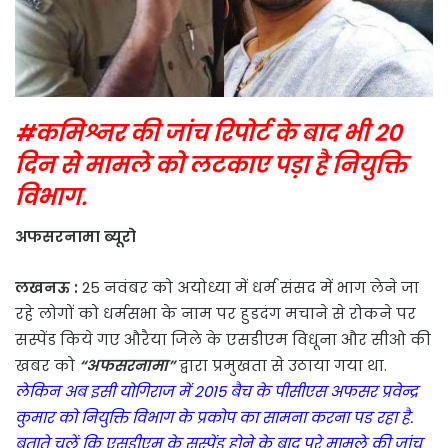
#कमिश्नर की जांच रिपोर्ट के बाद भी 20
दिन से मामले को लटकाए पड़ा है नियुक्ति
विभाग.
अफसरनामा ब्यूरो
लखनऊ :
25 नवंबर को अयोध्या में धर्म संसद में भाग लेने जा
रहे लोगों को धर्मसभा के नाम पर हुडदंग मचाने से रोकने पर
सस्पेंड किये गए औरैया जिले के एसडीएम विधूना और सीओ की
खबर को
“अफसरनामा”
द्वारा प्रमुखता से उठाया गया था.
लेकिन अब इसी योगिराज में 2015 बैच के पीसीएस अफसर प्रवेन्द्र
कुमार को नियुक्ति विभाग के प्रकोप का सामना करना पड रहा है.
बताते चलें कि एसडीएम के सस्पेंड होने के बाद पूरे मामले की जांच