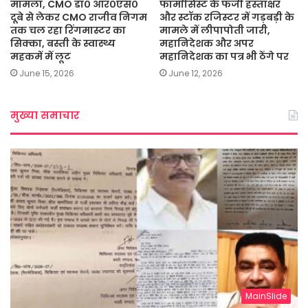
मामला, CMO डा० आर०एस०
फार्मासिस्ट के फर्जी हस्ताक्षर
दूबे से लेकर CMO राजीव निगम
और स्टॉक रजिस्टर में गड़बड़ी के
तक चल रहा रिंगमास्टर का
मामले में लीपापोती जारी,
सिक्का, बस्ती के स्वास्थ्य
महानिदेशक और अपर
महकमें में लूट
महानिदेशक का पत्र भी ठेंगे पर
June 15, 2026
June 12, 2026
मुख्या समाचार
MainSlide