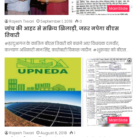
MainSlide
Rajesh Tiwari
September 1, 2018
0
जांच की आहट से सक्रिय खिलाड़ी, जरूर नपेगा बीएस
तिवारी
#हरदुआगंज के कातिल बीएस तिवारी को बचाने आए विधायक दलवीर,
कल्याण अधिकारी मान सिंह, कारोबारी विकास जादौन. #शुक्रवार को बीएस…
MainSlide
Rajesh Tiwari
August 6, 2018
1