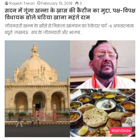
Rajesh Tiwari
February 15, 2018
3
सदन में गूंजा खन्ना के ख़ास की कैंटीन का मुद्दा, पक्ष-विपक्ष
विधायक बोले घटिया खाना महंगे दाम
जीवनव्रती खन्ना के खींसे से निकला खानपान का ठेकेदार पार्ट -II अफसरनामा
ब्यूरो लखनऊ : संघ के जीवनव्रती और भाजपा…
MainSlide