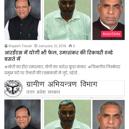
MainSlide
Rajesh Tiwari
January 21, 2019
0
आरईएस में योगी भी फेल, उमाशंकर की रिकवरी ठन्डे
बसते में
#मोती का हीरा उमाशंकर, योगी का आदेश कूड़ा कंकर. #विभागीय जिम्मेदार
प्रमुख पदों पर तैनाती की रस्साकसी में जुटे, चहेतों…